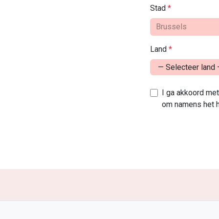
Stad
*
Land
*
I ga akkoord me
om namens het h