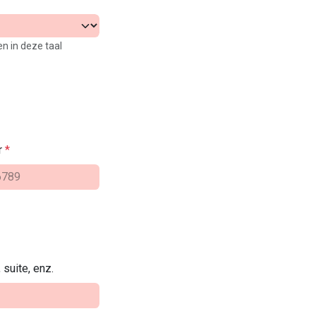
n in deze taal
r
*
suite, enz.