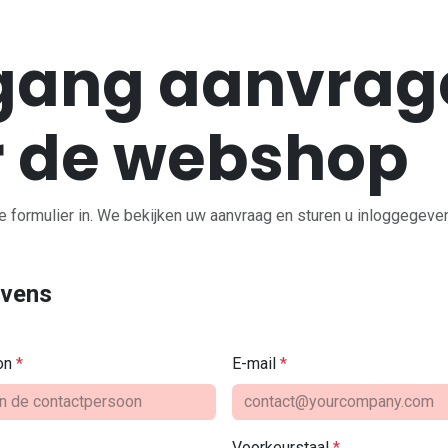
gang aanvrag
r de webshop
e formulier in. We bekijken uw aanvraag en sturen u inloggegeve
evens
on
*
E-mail
*
Voorkeurstaal
*