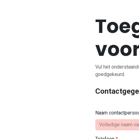
Overslaan naar inhoud
Toe
voo
Vul het onderstaand
goedgekeurd.
Contactgeg
Naam contactperso
Telefoon
*